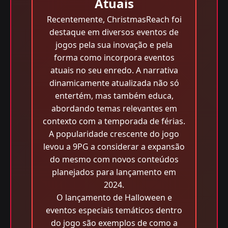
Atuais
Recentemente, ChristmasReach foi
destaque em diversos eventos de
jogos pela sua inovação e pela
forma como incorpora eventos
atuais no seu enredo. A narrativa
dinamicamente atualizada não só
entertém, mas também educa,
abordando temas relevantes em
contexto com a temporada de férias.
A popularidade crescente do jogo
levou a 9PG a considerar a expansão
do mesmo com novos conteúdos
planejados para lançamento em
2024.
O lançamento de Halloween e
eventos especiais temáticos dentro
do jogo são exemplos de como a