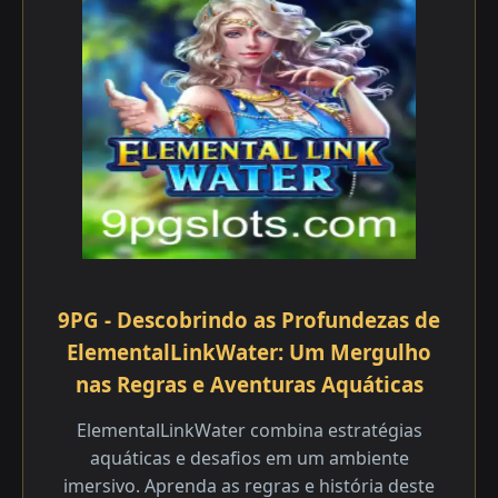
9PG - Descobrindo as Profundezas de
ElementalLinkWater: Um Mergulho
nas Regras e Aventuras Aquáticas
ElementalLinkWater combina estratégias
aquáticas e desafios em um ambiente
imersivo. Aprenda as regras e história deste