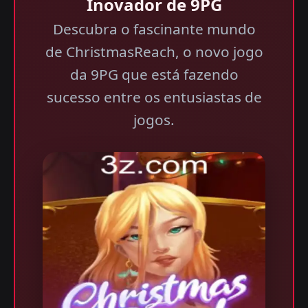
Inovador de 9PG
Descubra o fascinante mundo
de ChristmasReach, o novo jogo
da 9PG que está fazendo
sucesso entre os entusiastas de
jogos.