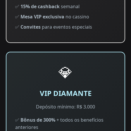
✅
15% de cashback
semanal
✅
Mesa VIP exclusiva
no cassino
✅
Convites
para eventos especiais
💎
VIP DIAMANTE
Depósito mínimo: R$ 3.000
✅
Bônus de 300%
+ todos os benefícios
anteriores