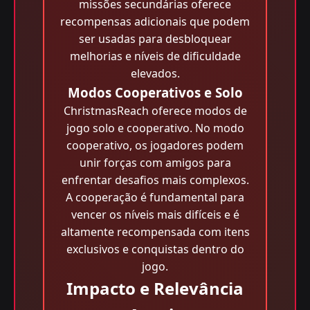
missões secundárias oferece
recompensas adicionais que podem
ser usadas para desbloquear
melhorias e níveis de dificuldade
elevados.
Modos Cooperativos e Solo
ChristmasReach oferece modos de
jogo solo e cooperativo. No modo
cooperativo, os jogadores podem
unir forças com amigos para
enfrentar desafios mais complexos.
A cooperação é fundamental para
vencer os níveis mais difíceis e é
altamente recompensada com itens
exclusivos e conquistas dentro do
jogo.
Impacto e Relevância