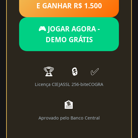
E GANHAR R$ 1.500
🎮 JOGAR AGORA -
DEMO GRÁTIS
🏆
🔒
✅
Licença CIEJA
SSL 256-bit
eCOGRA
🏦
Aprovado pelo Banco Central