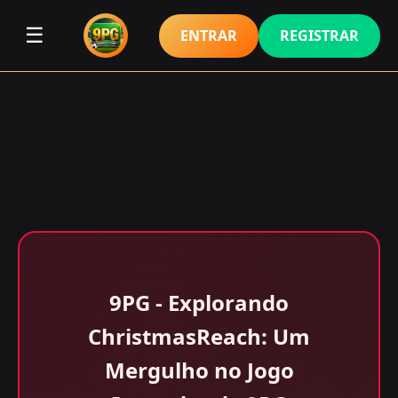
☰
ENTRAR
REGISTRAR
9PG - Explorando
ChristmasReach: Um
Mergulho no Jogo