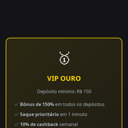
🥇
VIP OURO
Depósito mínimo: R$ 150
✅
Bônus de 150%
em todos os depósitos
✅
Saque prioritário
em 1 minuto
✅
10% de cashback
semanal