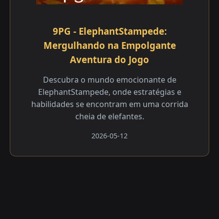
9PG - ElephantStampede:
Mergulhando na Empolgante
Aventura do Jogo
Descubra o mundo emocionante de
ElephantStampede, onde estratégias e
habilidades se encontram em uma corrida
cheia de elefantes.
2026-05-12