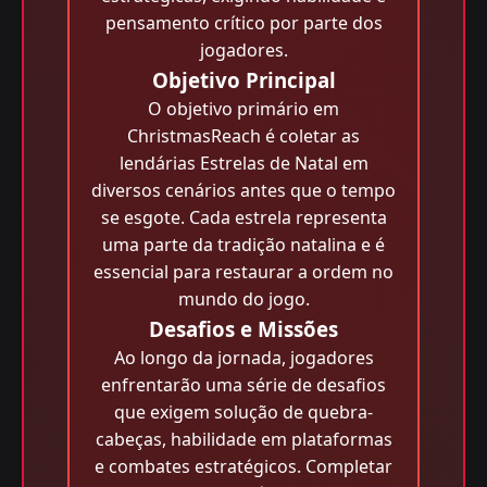
pensamento crítico por parte dos
jogadores.
Objetivo Principal
O objetivo primário em
ChristmasReach é coletar as
lendárias Estrelas de Natal em
diversos cenários antes que o tempo
se esgote. Cada estrela representa
uma parte da tradição natalina e é
essencial para restaurar a ordem no
mundo do jogo.
Desafios e Missões
Ao longo da jornada, jogadores
enfrentarão uma série de desafios
que exigem solução de quebra-
cabeças, habilidade em plataformas
e combates estratégicos. Completar