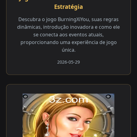
Estratégia
Descubra o jogo BurningXiYou, suas regras
dinâmicas, introdução inovadora e como ele
se conecta aos eventos atuais,
proporcionando uma experiência de jogo
única.
2026-05-29