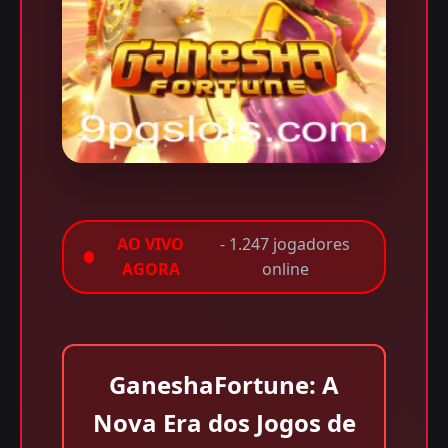
AO VIVO
- 1.247 jogadores
AGORA
online
GaneshaFortune: A
Nova Era dos Jogos de