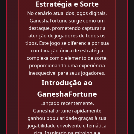
Estratégia e Sorte
No cenário atual dos jogos digitais,
GaneshaFortune surge como um
destaque, prometendo capturar a
atenção de jogadores de todos os
tipos. Este jogo se diferencia por sua
combinação única de estratégia
complexa com o elemento de sorte,
proporcionando uma experiência
inesquecível para seus jogadores.
Introdução ao
GaneshaFortune
Lançado recentemente,
GaneshaFortune rapidamente
ganhou popularidade graças à sua
jogabilidade envolvente e temática
rica. Inspirado na mitologia e