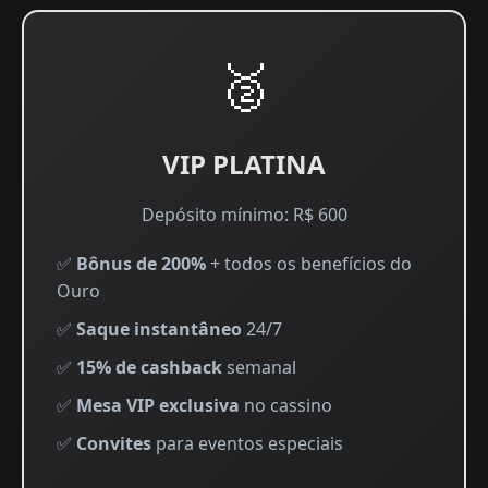
🥈
VIP PLATINA
Depósito mínimo: R$ 600
✅
Bônus de 200%
+ todos os benefícios do
Ouro
✅
Saque instantâneo
24/7
✅
15% de cashback
semanal
✅
Mesa VIP exclusiva
no cassino
✅
Convites
para eventos especiais