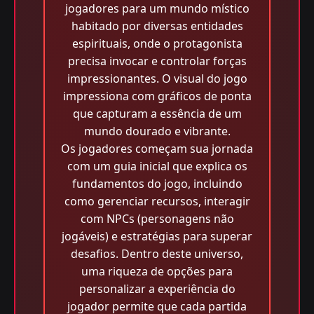
jogadores para um mundo místico
habitado por diversas entidades
espirituais, onde o protagonista
precisa invocar e controlar forças
impressionantes. O visual do jogo
impressiona com gráficos de ponta
que capturam a essência de um
mundo dourado e vibrante.
Os jogadores começam sua jornada
com um guia inicial que explica os
fundamentos do jogo, incluindo
como gerenciar recursos, interagir
com NPCs (personagens não
jogáveis) e estratégias para superar
desafios. Dentro deste universo,
uma riqueza de opções para
personalizar a experiência do
jogador permite que cada partida