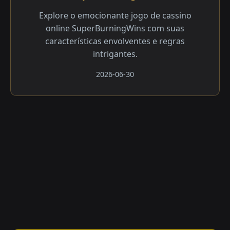
Explore o emocionante jogo de cassino
online SuperBurningWins com suas
características envolventes e regras
intrigantes.
2026-06-30