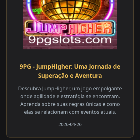
9PG - JumpHigher: Uma Jornada de
Superação e Aventura
Descubra JumpHigher, um jogo empolgante
onde agilidade e estratégia se encontram.
Aprenda sobre suas regras únicas e como
elas se relacionam com eventos atuais.
2026-04-26