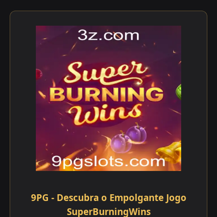
9PG - Descubra o Empolgante Jogo
SuperBurningWins