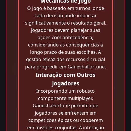
Mecânicas de Jogo
O jogo é baseado em turnos, onde
cada decisão pode impactar
significativamente o resultado geral.
Jogadores devem planejar suas
ações com antecedência,
considerando as consequências a
longo prazo de suas escolhas. A
gestão eficaz dos recursos é crucial
para progredir em GaneshaFortune.
Interação com Outros
Jogadores
Incorporando um robusto
componente multiplayer,
GaneshaFortune permite que
jogadores se enfrentem em
competições épicas ou cooperem
em missões conjuntas. A interação