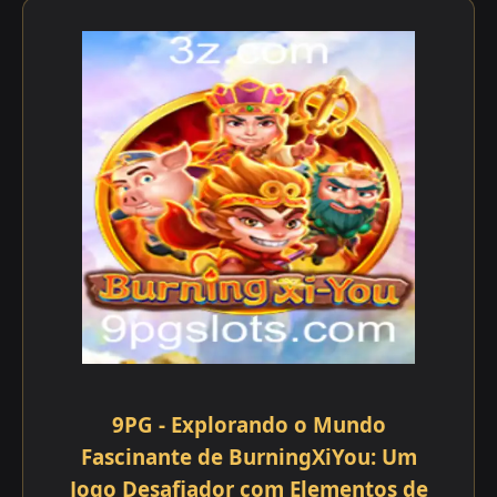
9PG - Explorando o Mundo
Fascinante de BurningXiYou: Um
Jogo Desafiador com Elementos de