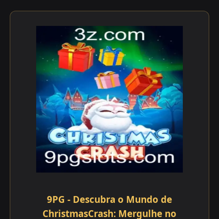
9PG - Descubra o Mundo de
ChristmasCrash: Mergulhe no