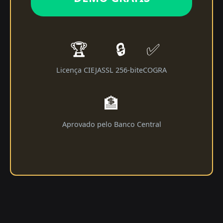
🏆
🔒
✅
Licença CIEJA
SSL 256-bit
eCOGRA
🏦
Aprovado pelo Banco Central