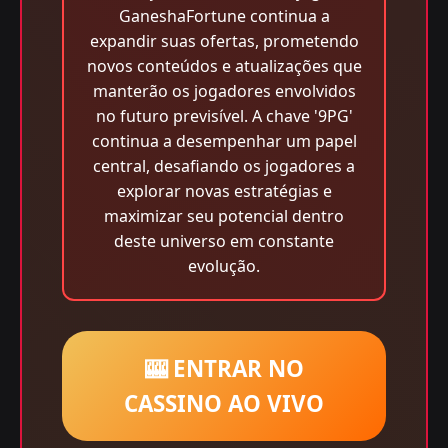
GaneshaFortune continua a
expandir suas ofertas, prometendo
novos conteúdos e atualizações que
manterão os jogadores envolvidos
no futuro previsível. A chave '9PG'
continua a desempenhar um papel
central, desafiando os jogadores a
explorar novas estratégias e
maximizar seu potencial dentro
deste universo em constante
evolução.
🎰 ENTRAR NO
CASSINO AO VIVO