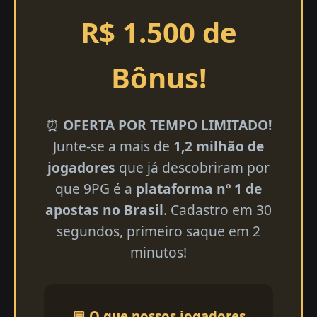
R$ 1.500 de
Bônus!
⏰
OFERTA POR TEMPO LIMITADO!
Junte-se a mais de
1,2 milhão de
jogadores
que já descobriram por
que 9PG é a
plataforma nº 1 de
apostas no Brasil
. Cadastro em 30
segundos, primeiro saque em 2
minutos!
💬 O que nossos jogadores