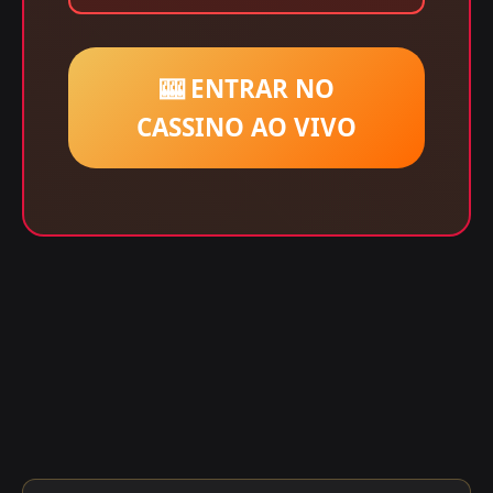
🎰 ENTRAR NO
CASSINO AO VIVO