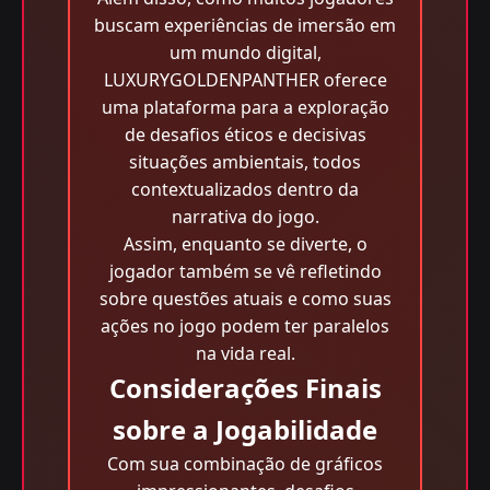
buscam experiências de imersão em
um mundo digital,
LUXURYGOLDENPANTHER oferece
uma plataforma para a exploração
de desafios éticos e decisivas
situações ambientais, todos
contextualizados dentro da
narrativa do jogo.
Assim, enquanto se diverte, o
jogador também se vê refletindo
sobre questões atuais e como suas
ações no jogo podem ter paralelos
na vida real.
Considerações Finais
sobre a Jogabilidade
Com sua combinação de gráficos