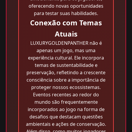
oferecendo novas oportunidades
para testar suas habilidades.
Conexão com Temas
Atuais
LUXURYGOLDENPANTHER não é
apenas um jogo, mas uma
experiência cultural. Ele incorpora
temas de sustentabilidade e
preservação, refletindo a crescente
consciência sobre a importância de
proteger nossos ecossistemas.
Eventos recentes ao redor do
mundo são frequentemente
incorporados ao jogo na forma de
desafios que destacam questões
ambientais e ações de conservação.
Além disso, como muitos jogadores