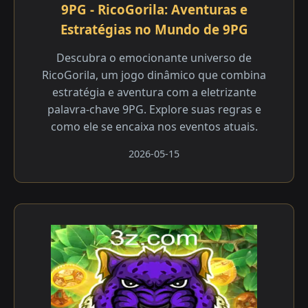
9PG - RicoGorila: Aventuras e
Estratégias no Mundo de 9PG
Descubra o emocionante universo de
RicoGorila, um jogo dinâmico que combina
estratégia e aventura com a eletrizante
palavra-chave 9PG. Explore suas regras e
como ele se encaixa nos eventos atuais.
2026-05-15