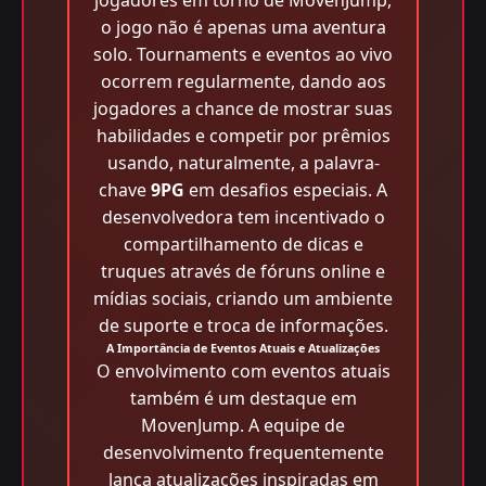
jogadores em torno de MovenJump,
o jogo não é apenas uma aventura
solo. Tournaments e eventos ao vivo
ocorrem regularmente, dando aos
jogadores a chance de mostrar suas
habilidades e competir por prêmios
usando, naturalmente, a palavra-
chave
9PG
em desafios especiais. A
desenvolvedora tem incentivado o
compartilhamento de dicas e
truques através de fóruns online e
mídias sociais, criando um ambiente
de suporte e troca de informações.
A Importância de Eventos Atuais e Atualizações
O envolvimento com eventos atuais
também é um destaque em
MovenJump. A equipe de
desenvolvimento frequentemente
lança atualizações inspiradas em