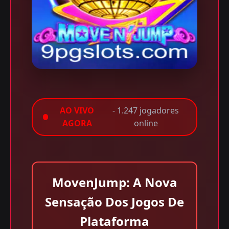
AO VIVO
- 1.247 jogadores
AGORA
online
MovenJump: A Nova
Sensação Dos Jogos De
Plataforma