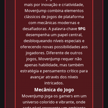
mais por inovação e criatividade,
MovenJump combina elementos
clássicos de jogos de plataforma
com mecânicas modernas e
desafiadoras. A palavra-chave
9PG
desempenha um papel central,
desbloqueando níveis especiais e
oferecendo novas possibilidades aos
jogadores. Diferente de outros
jogos, MovenJump requer não
apenas habilidade, mas também
estratégia e pensamento crítico para
avançar através dos níveis
intricados.
Mecânica do Jogo
MovenJump joga os gamers em um
universo colorido e vibrante, onde