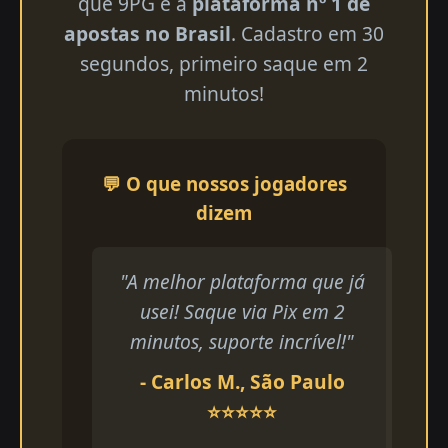
que 9PG é a
plataforma nº 1 de
apostas no Brasil
. Cadastro em 30
segundos, primeiro saque em 2
minutos!
💬 O que nossos jogadores
dizem
"A melhor plataforma que já
usei! Saque via Pix em 2
minutos, suporte incrível!"
- Carlos M., São Paulo
⭐⭐⭐⭐⭐