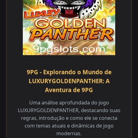
9PG - Explorando o Mundo de
LUXURYGOLDENPANTHER: A
Aventura de 9PG
Uma análise aprofundada do jogo
LUXURYGOLDENPANTHER, destacando suas
regras, introdução e como ele se conecta
com temas atuais e dinâmicas de jogo
modernas.