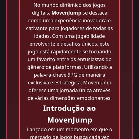
No mundo dinâmico dos jogos
digitais,
MovenJump
se destaca
como uma experiência inovadora e
cativante para jogadores de todas as
idades. Com uma jogabilidade
envolvente e desafios únicos, este
jogo está rapidamente se tornando
um favorito entre os entusiastas do
gênero de plataformas. Utilizando a
palavra-chave 9PG de maneira
exclusiva e estratégica, MovenJump
oferece uma jornada única através
de várias dimensões emocionantes.
Introdução ao
MovenJump
Lançado em um momento em que o
mercado de jogos busca cada vez