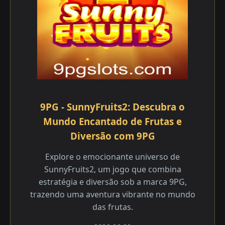
9PG - SunnyFruits2: Descubra o
Mundo Encantado de Frutas e
Diversão com 9PG
Explore o emocionante universo de
SunnyFruits2, um jogo que combina
estratégia e diversão sob a marca 9PG,
trazendo uma aventura vibrante no mundo
das frutas.