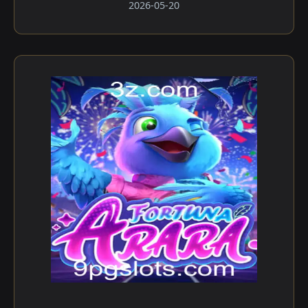
2026-05-20