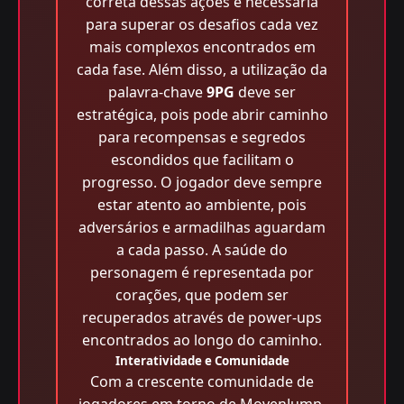
correta dessas ações é necessária
para superar os desafios cada vez
mais complexos encontrados em
cada fase. Além disso, a utilização da
palavra-chave
9PG
deve ser
estratégica, pois pode abrir caminho
para recompensas e segredos
escondidos que facilitam o
progresso. O jogador deve sempre
estar atento ao ambiente, pois
adversários e armadilhas aguardam
a cada passo. A saúde do
personagem é representada por
corações, que podem ser
recuperados através de power-ups
encontrados ao longo do caminho.
Interatividade e Comunidade
Com a crescente comunidade de