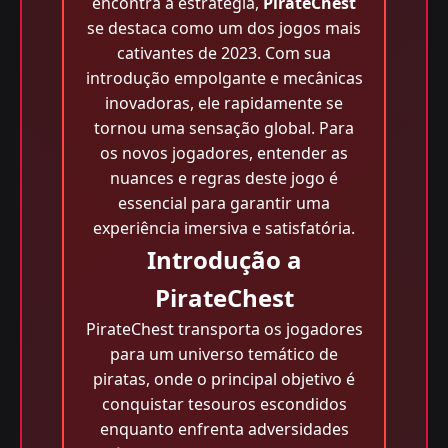
encontra a estratégia,
PirateChest
se destaca como um dos jogos mais
cativantes de 2023. Com sua
introdução empolgante e mecânicas
inovadoras, ele rapidamente se
tornou uma sensação global. Para
os novos jogadores, entender as
nuances e regras deste jogo é
essencial para garantir uma
experiência imersiva e satisfatória.
Introdução a
PirateChest
PirateChest transporta os jogadores
para um universo temático de
piratas, onde o principal objetivo é
conquistar tesouros escondidos
enquanto enfrenta adversidades