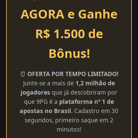
AGORA e Ganhe
R$ 1.500 de
Bônus!
⏰
OFERTA POR TEMPO LIMITADO!
Junte-se a mais de
1,2 milhão de
jogadores
que já descobriram por
que 9PG é a
plataforma nº 1 de
apostas no Brasil
. Cadastro em 30
segundos, primeiro saque em 2
minutos!