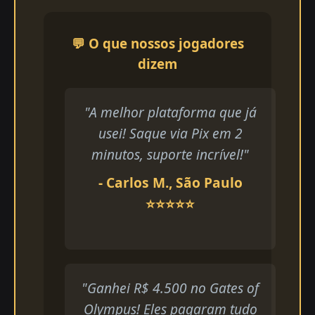
💬 O que nossos jogadores
dizem
"A melhor plataforma que já
usei! Saque via Pix em 2
minutos, suporte incrível!"
- Carlos M., São Paulo
⭐⭐⭐⭐⭐
"Ganhei R$ 4.500 no Gates of
Olympus! Eles pagaram tudo