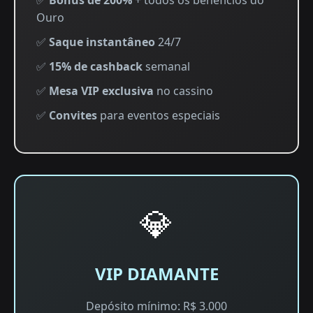
✅
Bônus de 200%
+ todos os benefícios do
Ouro
✅
Saque instantâneo
24/7
✅
15% de cashback
semanal
✅
Mesa VIP exclusiva
no cassino
✅
Convites
para eventos especiais
💎
VIP DIAMANTE
Depósito mínimo: R$ 3.000