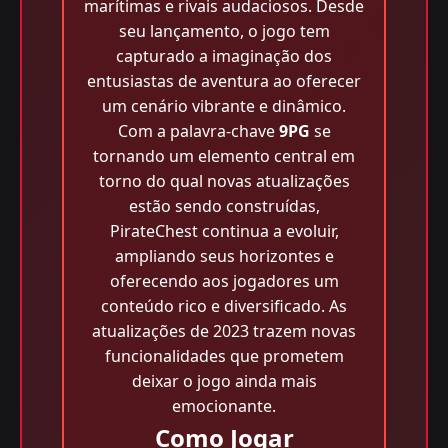
marítimas e rivais audaciosos. Desde
seu lançamento, o jogo tem
capturado a imaginação dos
entusiastas de aventura ao oferecer
um cenário vibrante e dinâmico.
Com a palavra-chave
9PG
se
tornando um elemento central em
torno do qual novas atualizações
estão sendo construídas,
PirateChest continua a evoluir,
ampliando seus horizontes e
oferecendo aos jogadores um
conteúdo rico e diversificado. As
atualizações de 2023 trazem novas
funcionalidades que prometem
deixar o jogo ainda mais
emocionante.
Como Jogar