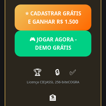
⭐ CADASTRAR GRÁTIS
E GANHAR R$ 1.500
🎮 JOGAR AGORA -
DEMO GRÁTIS
🏆
🔒
✅
Licença CIEJA
SSL 256-bit
eCOGRA
🏦