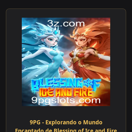
9PG - Explorando o Mundo
Encantado de Blessing of Ice and Fire