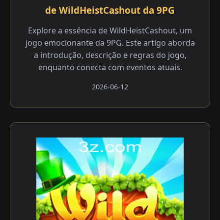
de WildHeistCashout da 9PG
Explore a essência de WildHeistCashout, um
jogo emocionante da 9PG. Este artigo aborda
a introdução, descrição e regras do jogo,
enquanto conecta com eventos atuais.
2026-06-12