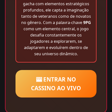
gacha com elementos estratégicos
profundos, ele capta a imaginação
tanto de veteranos como de novatos
no gênero. Com a palavra-chave
9PG
como um elemento central, o jogo
desafia constantemente os
jogadores a explorarem, se
adaptarem e evoluírem dentro de
seu universo dinâmico.
🎰 ENTRAR NO
CASSINO AO VIVO