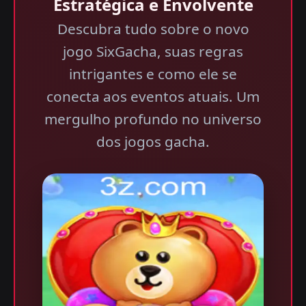
Estratégica e Envolvente
Descubra tudo sobre o novo
jogo SixGacha, suas regras
intrigantes e como ele se
conecta aos eventos atuais. Um
mergulho profundo no universo
dos jogos gacha.