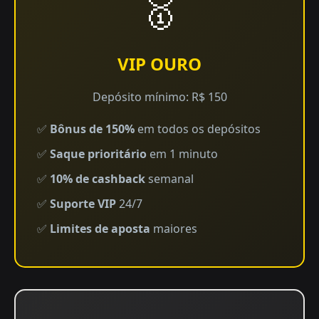
🥇
VIP OURO
Depósito mínimo: R$ 150
✅
Bônus de 150%
em todos os depósitos
✅
Saque prioritário
em 1 minuto
✅
10% de cashback
semanal
✅
Suporte VIP
24/7
✅
Limites de aposta
maiores