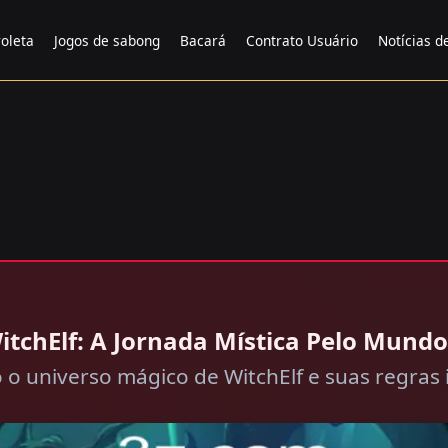
roleta
Jogos de sabong
Bacará
Contrato Usuário
Notícias d
itchElf: A Jornada Mística Pelo Mund
o universo mágico de WitchElf e suas regras 