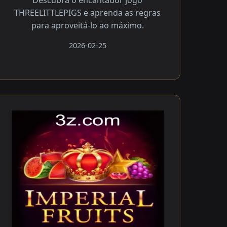
Descubra o encantador jogo
THREELITTLEPIGS e aprenda as regras
para aproveitá-lo ao máximo.
2026-02-25