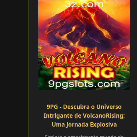
9PG - Descubra o Universo
Intrigante de VolcanoRising:
Uma Jornada Explosiva