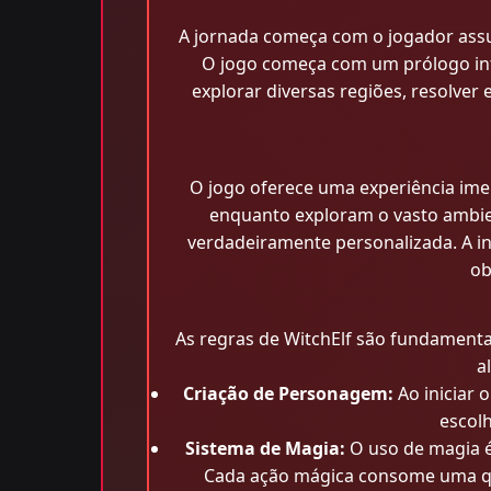
A jornada começa com o jogador as
O jogo começa com um prólogo int
explorar diversas regiões, resolver 
O jogo oferece uma experiência ime
enquanto exploram o vasto ambien
verdadeiramente personalizada. A i
ob
As regras de WitchElf são fundamentai
a
Criação de Personagem:
Ao iniciar o
escolh
Sistema de Magia:
O uso de magia é
Cada ação mágica consome uma qua