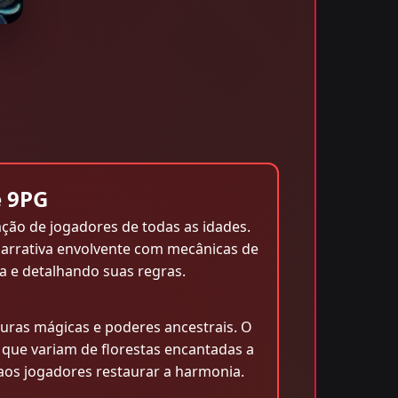
e 9PG
ção de jogadores de todas as idades.
rrativa envolvente com mecânicas de
ia e detalhando suas regras.
turas mágicas e poderes ancestrais. O
 que variam de florestas encantadas a
aos jogadores restaurar a harmonia.