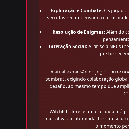
Exploração e Combate:
Os jogadore
secretas recompensam a curiosidade 
Resolução de Enigmas:
Além do co
pensamento 
Interação Social:
Aliar-se a NPCs (p
que fornecem 
A atual expansão do jogo trouxe n
sombras, exigindo colaboração global
desafio, ao mesmo tempo que ampli
cr
WitchElf oferece uma jornada mágica
narrativa aprofundada, tornou-se um
o momento perf