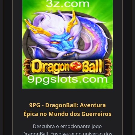
9PG - DragonBall: Aventura
Épica no Mundo dos Guerreiros
Descubra o emocionante jogo
DragonBall. Envolva-se no universo dos