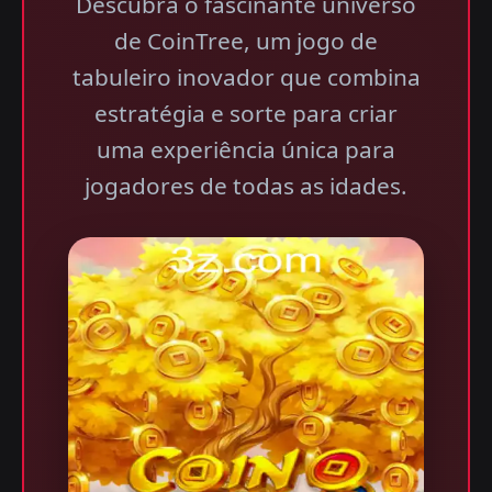
Descubra o fascinante universo
de CoinTree, um jogo de
tabuleiro inovador que combina
estratégia e sorte para criar
uma experiência única para
jogadores de todas as idades.