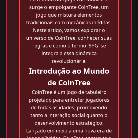
surge o empolgante CoinTree, um
jogo que mistura elementos
tradicionais com mecânicas inéditas.
Neste artigo, vamos explorar o
universo de CoinTree, conhecer suas
regras e como o termo '9PG' se
integra a essa dinâmica
revolucionária.
Introdução ao Mundo
de CoinTree
CoinTree é um jogo de tabuleiro
projetado para entreter jogadores
de todas as idades, promovendo
tanto a interação social quanto o
desenvolvimento estratégico.
Lançado em meio a uma nova era de