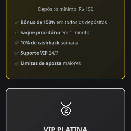
Depósito mínimo: R$ 150
✅
Bônus de 150%
em todos os depósitos
✅
Saque prioritário
em 1 minuto
✅
10% de cashback
semanal
✅
Suporte VIP
24/7
✅
Limites de aposta
maiores
🥈
VIP PLATINA