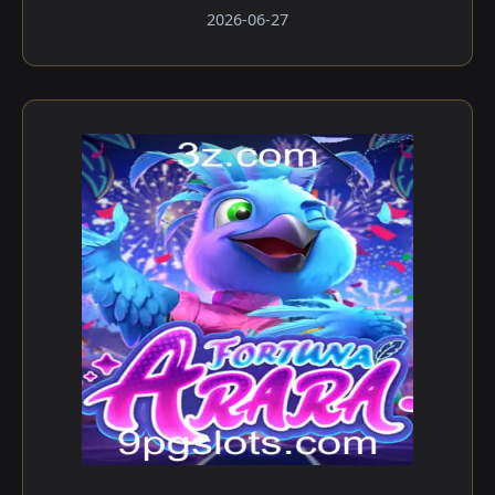
2026-06-27