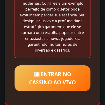
modernas, CoinTree é um exemplo
perfeito de como o setor pode
evoluir sem perder sua essência. Seu
design inclusivo e a profundidade
estratégica garantem que ele se
tornará uma escolha popular entre
entusiastas e novos jogadores,
garantindo muitas horas de
diversão e desafios.
🎰 ENTRAR NO
CASSINO AO VIVO