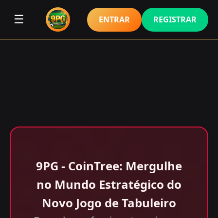
☰
ENTRAR
REGISTRAR
9PG - CoinTree: Mergulhe
no Mundo Estratégico do
Novo Jogo de Tabuleiro