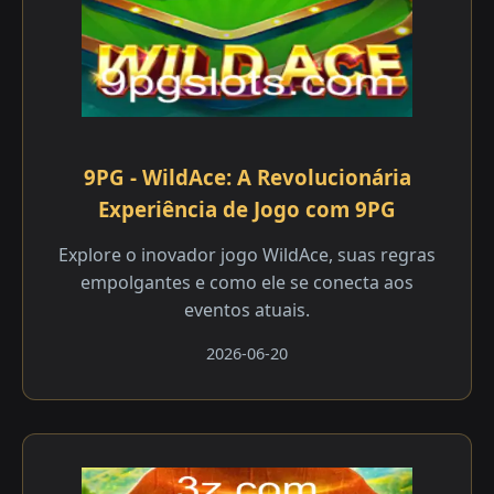
9PG - WildAce: A Revolucionária
Experiência de Jogo com 9PG
Explore o inovador jogo WildAce, suas regras
empolgantes e como ele se conecta aos
eventos atuais.
2026-06-20