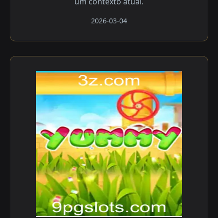
um contexto atual.
2026-03-04