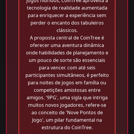
jogos híbridos, CoinTree aproveita a
tecnologia de realidade aumentada
para enriquecer a experiência sem
perder o encanto dos tabuleiros
clássicos.
A proposta central de CoinTree é
oferecer uma aventura dinâmica
onde habilidades de planejamento e
um pouco de sorte são essenciais
para vencer. com até seis
participantes simultâneos, é perfeito
para noites de jogos em família ou
competições amistosas entre
amigos. '9PG', uma sigla que intriga
muitos novos jogadores, refere-se
ao conceito de 'Nove Pontos de
Jogo', um pilar fundamental na
estrutura do CoinTree.