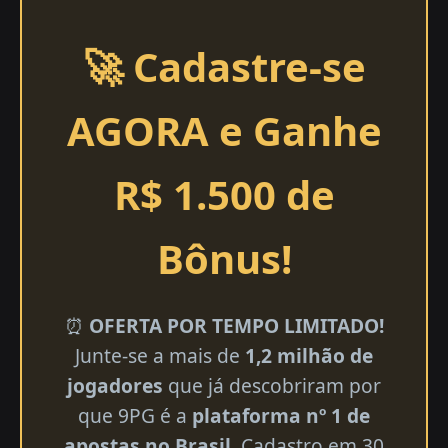
🚀 Cadastre-se
AGORA e Ganhe
R$ 1.500 de
Bônus!
⏰
OFERTA POR TEMPO LIMITADO!
Junte-se a mais de
1,2 milhão de
jogadores
que já descobriram por
que 9PG é a
plataforma nº 1 de
apostas no Brasil
. Cadastro em 30