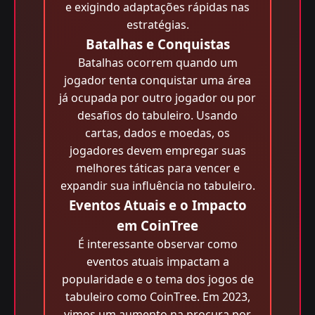
e exigindo adaptações rápidas nas
estratégias.
Batalhas e Conquistas
Batalhas ocorrem quando um
jogador tenta conquistar uma área
já ocupada por outro jogador ou por
desafios do tabuleiro. Usando
cartas, dados e moedas, os
jogadores devem empregar suas
melhores táticas para vencer e
expandir sua influência no tabuleiro.
Eventos Atuais e o Impacto
em CoinTree
É interessante observar como
eventos atuais impactam a
popularidade e o tema dos jogos de
tabuleiro como CoinTree. Em 2023,
vimos um aumento na procura por